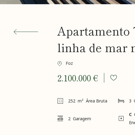
Apartamento 
linha de mar 
Foz
2.100.000 €
252
m² Área Bruta
3
C
2
Garagem
En