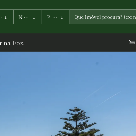
vel
N de quartos
Preços
PREÇO DE
 na Foz.
PREÇO
ATÉ
Pesquisar