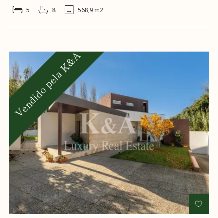
5
8
568,9 m2
Vendido pela K&A