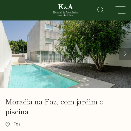
IMÓVEIS
RESIDENCIAL
LAZER
CORPORATE
HOTEIS
&
RESORTS
Sobre
Moradia na Foz, com jardim e
Nós
Vender
piscina
o meu
imóvel
Foz
Golden