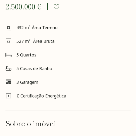
Visa
2.500.000 €
Incentivo
RNH
Recrutamento
432
m² Área Terreno
Notícias
Contactos
527
m² Área Bruta
Revista
K&A
5
Quartos
5
Casas de Banho
3
Garagem
C
Certificação Energética
Sobre o imóvel