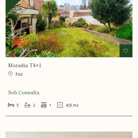
Moradia T4+1
Foz
Sob Consulta
5
2
1
425 m2