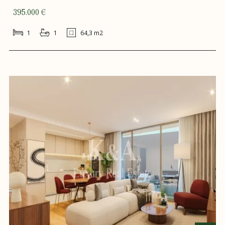
395.000 €
1
1
64,3 m2