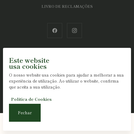
LIVRO DE RECLAMAÇÕES
Este website
usa cookies
O nosso website usa cookies para ajudar a melhorar a sua
experiência de utilização. Ao utilizar o website, confirma
que aceita a sua utilização.
Política de Cookies
© 2026 KENDALL & ASSOCIADO, MEDIAÇÃO IMOBILIÁRIA LDA. AMI Nº
6340. Todos os direitos reservados.
Fechar
|
X-IMO CRM
M&A Digital
Pedir Informações
Agendar Visita