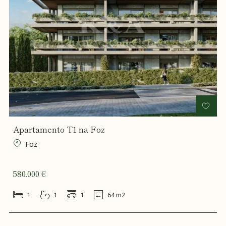
Apartamento T1 na Foz
Foz
580.000 €
1
1
1
64 m2