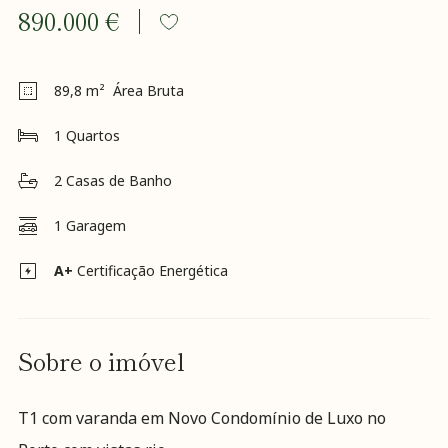
Visa
890.000 €
Incentivo
RNH
Recrutamento
89,8
m² Área Bruta
Notícias
Contactos
1
Quartos
Revista
K&A
2
Casas de Banho
1
Garagem
A+
Certificação Energética
Sobre o imóvel
T1 com varanda em Novo Condomínio de Luxo no