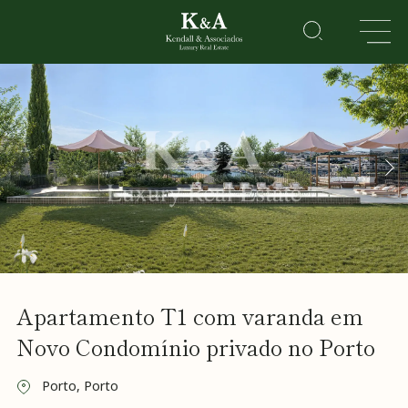
IMÓVEIS
RESIDENCIAL
LAZER
CORPORATE
HOTEIS
&
RESORTS
Sobre
Apartamento T1 com varanda em
Nós
Vender
Novo Condomínio privado no Porto
o meu
imóvel
Porto, Porto
Golden