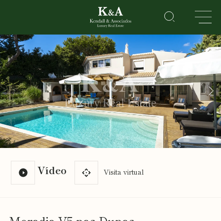
IMÓVEIS
RESIDENCIAL
LAZER
CORPORATE
HOTEIS
&
RESORTS
Sobre
Vídeo
Nós
Visita virtual
Vender
o meu
imóvel
Golden
Moradia V5 nas Dunas