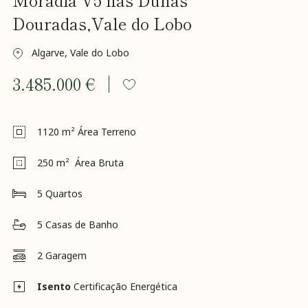
Visa
Incentivo
Douradas,Vale do Lobo
RNH
Recrutamento
Algarve, Vale do Lobo
Notícias
3.485.000 €
Contactos
Revista
K&A
1120
m² Área Terreno
250
m² Área Bruta
5
Quartos
5
Casas de Banho
2
Garagem
Isento
Certificação Energética