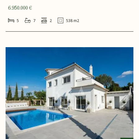
6.950.000 €
5
7
2
538 m2