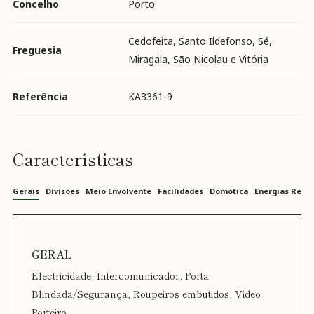
Concelho
Porto
Cedofeita, Santo Ildefonso, Sé,
Freguesia
Miragaia, São Nicolau e Vitória
Referência
KA3361-9
Características
Gerais
Divisões
Meio Envolvente
Facilidades
Domótica
Energias Reno
Electricidade, Intercomunicador, Porta
Blindada/Segurança, Roupeiros embutidos, Video
Porteiro