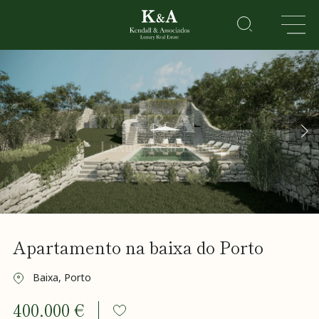
IMÓVEIS
RESIDENCIAL
LAZER
CORPORATE
HOTEIS
&
RESORTS
Sobre
Apartamento na baixa do Porto
Nós
Vender
o meu
Baixa, Porto
imóvel
400.000 €
Golden