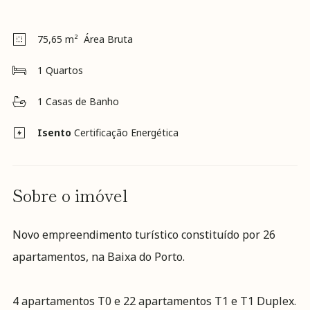
Visa
Incentivo
RNH
75,65
m² Área Bruta
Recrutamento
Notícias
1
Quartos
Contactos
Revista
1
Casas de Banho
K&A
Isento
Certificação Energética
Sobre o imóvel
Novo empreendimento turístico constituído por 26
apartamentos, na Baixa do Porto.
4 apartamentos T0 e 22 apartamentos T1 e T1 Duplex.