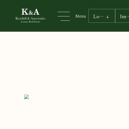
Menu
Localização
Imó
Menu
Distrito
IMÓVEIS
Concelho
RESIDENCIAL
Freguesia
LAZER
CORPORATE
Zona
HOTEIS &
RESORTS
Pesquisar
Sobre Nós
Vender o meu imóvel
Golden Visa
Incentivo RNH