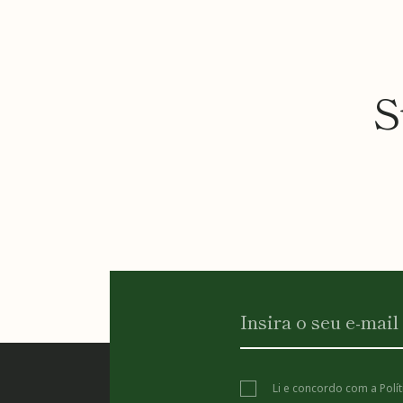
S
Li e concordo com a
Polí