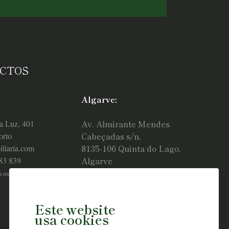
CTOS
Algarve:
Av. Almirante Mendes
a Luz, 401
Cabeçadas s/n,
orto
8135-106 Quinta do Lago,
liaria.com
Algarve
83 839
ka.algarve@kaimobiliaria.com
 rede fixa nacional)
+351 967 433 785
(Chamada para a rede móvel nacional)
Este website
usa cookies