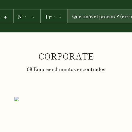
vel
N de quartos
Preços
PREÇO DE
PREÇO
CORPORATE
ATÉ
68 Empreendimentos encontrados
Pesquisar