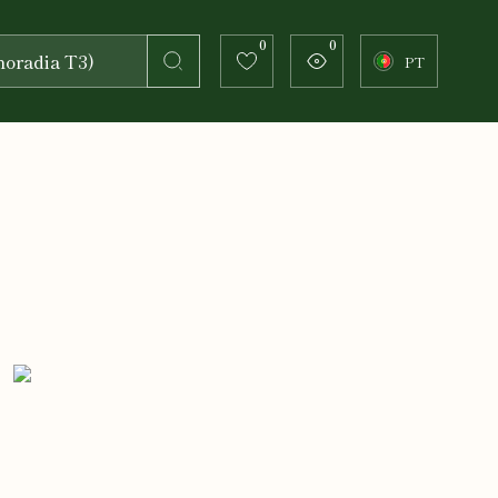
0
0
PT