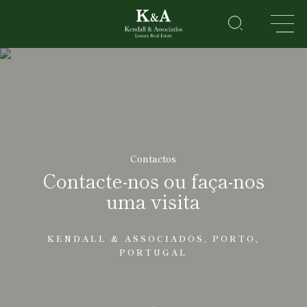
IMÓVEIS
RESIDENCIAL
LAZER
CORPORATE
Contactos
HOTEIS
Contacte-nos ou faça-nos
&
uma visita
RESORTS
Sobre
Nós
KENDALL & ASSOCIADOS, PORTO,
Vender
PORTUGAL
o meu
imóvel
Golden