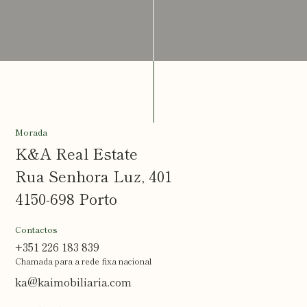
Visa
Incentivo
RNH
Recrutamento
Notícias
Contactos
Revista
K&A
Morada
K&A Real Estate
Rua Senhora Luz, 401
4150-698 Porto
Contactos
+351 226 183 839
Chamada para a rede fixa nacional
ka@kaimobiliaria.com